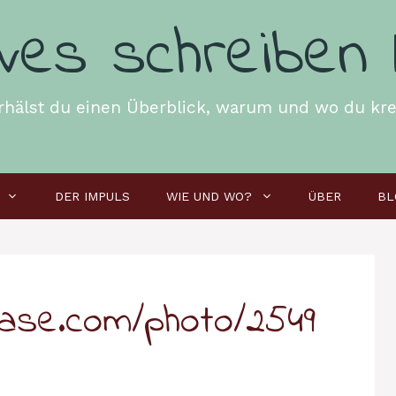
ives schreiben 
 erhälst du einen Überblick, warum und wo du kre
DER IMPULS
WIE UND WO?
ÜBER
BL
case.com/photo/2549