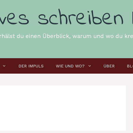
ives schreiben 
 erhälst du einen Überblick, warum und wo du kre
DER IMPULS
WIE UND WO?
ÜBER
BL